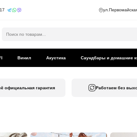
 17
ул.Первомайская
Искать:
FI
Винил
Акустика
Саундбары и домашние к
сё официальная гарантия
Работаем без вых