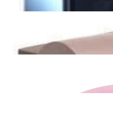
✓
В корзину
Добавляем
Добавлено
Акустика
Акустическая система Acoustic
Energy Studio Active Satellite
3 104,00 р.
4 000,00 р.
✓
В корзину
Добавляем
Добавлено
Для дома и TV
Бумбокс Lenco SCD-620PK
166,00 р.
215,00 р.
✓
В корзину
Добавляем
Добавлено
Винил
Виниловый проигрыватель
Lenco L-30BK