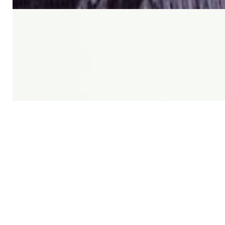
Кабель
Кабель TAGA Harmony TAVC-
14C 2х2 мм кв.
5,00 р.
✓
В корзину
Добавляем
Добавлено
Винил
Проигрыватель винила Audio-
Technica AT-LP60XBK
645,00 р.
✓
В корзину
Добавляем
Добавлено
Усилители
Предусилитель Parasound
NewClassic 200 Pre