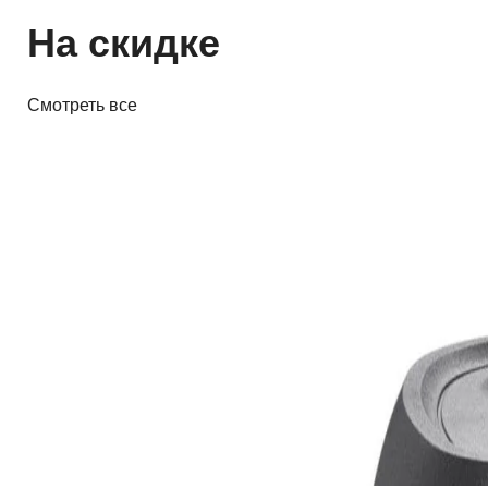
На скидке
Смотреть все
Усилители
Предусилитель Parasound
NewClassic 200 Pre
4 000,00 р.
4 634,00 р.
✓
В корзину
Добавляем
Добавлено
Акустика
JBL PartyBox Ultimate
3 840,00 р.
5 280,00 р.
✓
В корзину
Добавляем
Добавлено