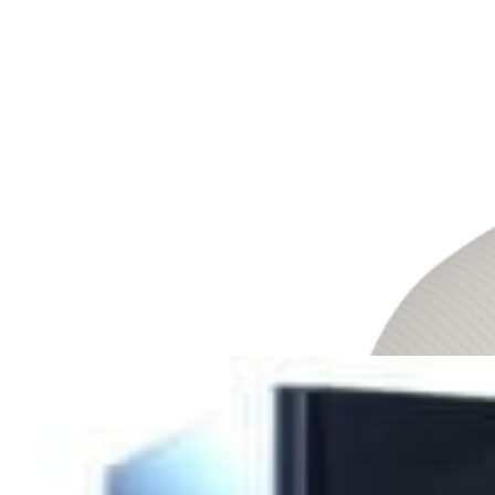
Акустика
Акустика Pure Acoustics QX900F
885,00 р.
1 092,00 р.
✓
В корзину
Добавляем
Добавлено
Наушники
Наушники Bowers & Wilkins Px7
S2e Cloud Gray
1 035,00 р.
1 376,00 р.
✓
В корзину
Добавляем
Добавлено
Акустика
Акустика Pure Acoustics XTI
100F (Piano black)
884,00 р.
1 031,00 р.