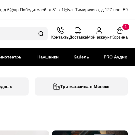
, д.6
пр.Победителей, д.51 к.1
ул. Тимирязева, д.127 пав. Е9
1
Контакты
Доставка
Мой аккаунт
Корзина
инотеатры
Наушники
Кабель
PRO Аудио
одных
Три магазина в Минске