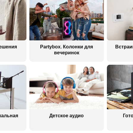
решения
Partybox. Колонки для
Встраи
вечеринок
кальная
Детское аудио
Гот