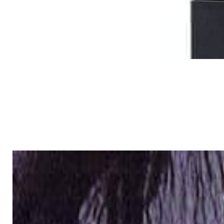
Хиты продаж
Смотреть все
PRO Аудио
DJ-контроллер Pioneer DJ DDJ-
FLX4
1 376,00 р.
✓
В корзину
Добавляем
Добавлено
Кабель
Кабель Real Cable FL 250 T
26,00 р.
✓
В корзину
Добавляем
Добавлено