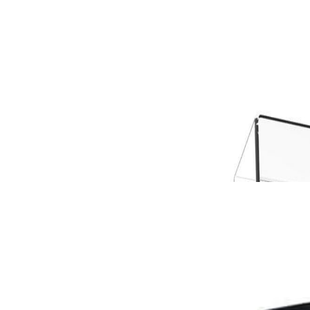
452,00 р.
480,00 р.
✓
В корзину
Добавляем
Добавлено
Винил
Проигрыватель винила Premiera
Ultra XL WN
660,00 р.
770,00 р.
✓
В корзину
Добавляем
Добавлено
Акустика
Акустическая система Heco
Aurora 1000 Black
4 634,00 р.
4 800,00 р.
✓
В корзину
Добавляем
Добавлено