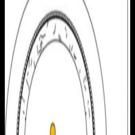
+375 29 377 17 17
+375 29 777 17 17
+375 25 777 17 17
Ул. Первомайская, д.6
пр. Победителей, д.51 к.1
Смотреть на карте
Смотреть на карте
Пн - Пт: с 10.00 до 19.00
Пн - Пт: с 10.00 до 19.00
Сб, Вс: с 10.00 до 18.00
Сб, Вс: с 10.00 до 18.00
ул. Тимирязева, д.127, пав. Е9
Смотреть на карте
Пн: выходной
Вт - Вс: с 10.00 до 17.00
Каталог
Бренды
Мой аккаунт
Обмен и возврат
Обратная связь
Контакты