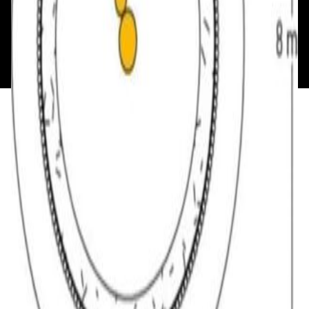
Политика конфиденциальности
Общество с ограниченной ответственностью
«Алпекс Аудио». Юридический адрес: 220035, г.
Минск, пр-т Победителей, д.51, корп. 1, пом.2Н УНП:
193621727 | Свидетельство о регистрации
193621727 от 05.04.2022 г.