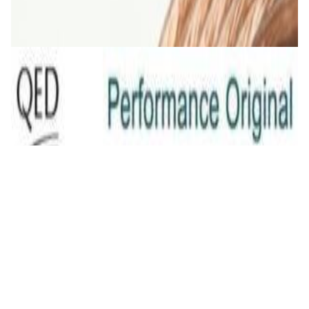
✓
В корзину
Добавляем
Добавлено
Кабель
QED Original (2x2.5mm) [art. C-QO/100]
23,00 р.
✓
В корзину
Добавляем
Добавлено
Кабель
INAKUSTIK Star LS cable, 2 x 2.5 mm2 White
16,00 р.
✓
В корзину
Добавляем
Добавлено
Кабель
Сабвуферный кабель в бухте QED
Performance Subwoofer bulk [QE6303]
24,00 р.