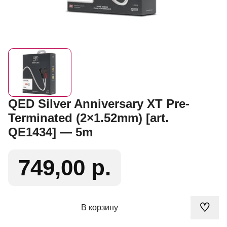
QED Silver Anniversary XT Pre-
Terminated (2×1.52mm) [art.
QE1434] — 5m
749,00 р.
♡
В корзину