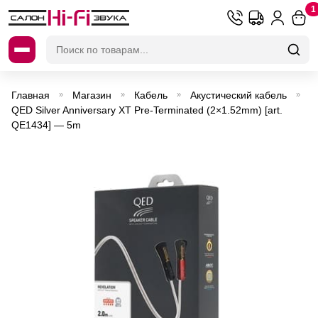
1
Искать:
Главная
Магазин
Кабель
Акустический кабель
»
»
»
»
QED Silver Anniversary XT Pre-Terminated (2×1.52mm) [art.
QE1434] — 5m