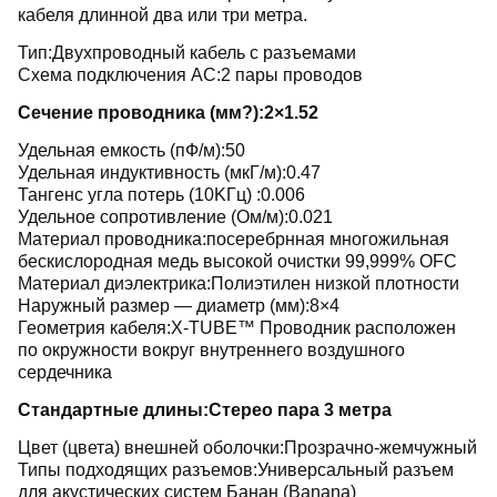
кабеля длинной два или три метра.
Тип:Двухпроводный кабель с разъемами
Схема подключения АС:2 пары проводов
Сечение проводника (мм?):2×1.52
Удельная емкость (пФ/м):50
Удельная индуктивность (мкГ/м):0.47
Тангенс угла потерь (10KГц) :0.006
Удельное сопротивление (Ом/м):0.021
Материал проводника:посеребрнная многожильная
бескислородная медь высокой очистки 99,999% OFC
Материал диэлектрика:Полиэтилен низкой плотности
Наружный размер — диаметр (мм):8×4
Геометрия кабеля:X-TUBE™ Проводник расположен
по окружности вокруг внутреннего воздушного
сердечника
Стандартные длины:Стерео пара 3 метра
Цвет (цвета) внешней оболочки:Прозрачно-жемчужный
Типы подходящих разъемов:Универсальный разъем
для акустических систем Банан (Banana)