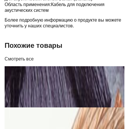
Область применения:Кабель для подключения
акустических систем
Более подробную информацию о продукте вы можете
уточнить у наших специалистов.
Похожие товары
Смотреть все
Кабель
Кабель Real Cable FL 250 T
26,00 р.
✓
В корзину
Добавляем
Добавлено
Кабель
Кабель TAGA Harmony TAVC-14C 2х2 мм кв.
5,00 р.