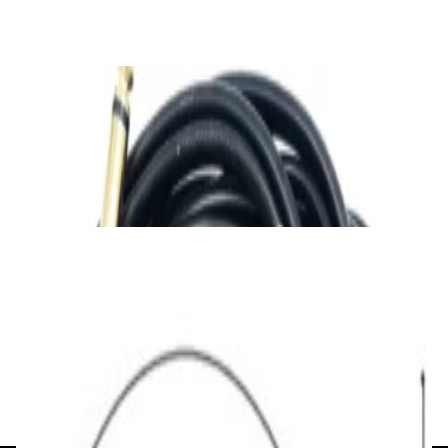
✓
В корзину
Добавляем
Добавлено
Кабель
Ready-made Adaptercable 2xJack 6.3/2xRCA
2m
45,00 р.
✓
В корзину
Добавляем
Добавлено
Кабель
Кабель межблочный аудио QED
Performance Audio 40i [QE6119] м/кат
48,00 р.
✓
В корзину
Добавляем
Добавлено