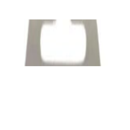
✓
В корзину
Добавляем
Добавлено
Кабель
Межблочный кабель QED Connect [QE8101]
0.75m
39,00 р.
✓
В корзину
Добавляем
Добавлено
Кабель
Кабель Taga Harmony TPC-BC CABLE
80,00 р.
✓
В корзину
Добавляем
Добавлено
Кабель
Bluetooth-ресивер FiiO BR13
190,00 р.