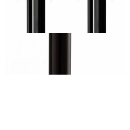
NorStone Stylum 3 (black)
688,00 р.
✓
В корзину
Добавляем
Добавлено
Мебель и аксессуары
TAGA Harmony TSS-96G Speaker Stand
420,00 р.
✓
В корзину
Добавляем
Добавлено
Винил
Ножки антирезонансные Premiera PK-112S
(4 шт)
30,00 р.
✓
В корзину
Добавляем
Добавлено
Винил