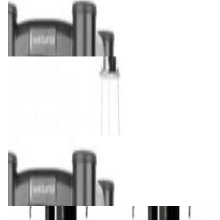
IsoAcoustics ISO-155 (пара)
434,00 р.
✓
В корзину
Добавляем
Добавлено
Мебель и аксессуары
Потолочное крепление Elipson Planet
Ceiling Mount L
404,00 р.
✓
В корзину
Добавляем
Добавлено
Мебель и аксессуары
IsoAcoustics ISO-200 (пара)
480,00 р.
✓
В корзину
Добавляем
Добавлено
Мебель и аксессуары