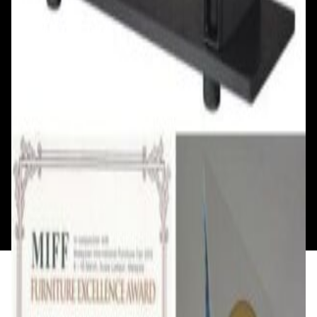
Пн - Пт: с 10.00 до 19.00
Пн - Пт: с 10.00 до 19.00
Сб, Вс: с 10.00 до 18.00
Сб, Вс: с 10.00 до 18.00
ул. Тимирязева, д.127, пав. Е9
Смотреть на карте
Пн: выходной
Вт - Вс: с 10.00 до 17.00
Каталог
Бренды
Мой аккаунт
Обмен и возврат
Обратная связь
Контакты
Политика конфиденциальности
Общество с ограниченной ответственностью
«Алпекс Аудио». Юридический адрес: 220035, г.
Минск, пр-т Победителей, д.51, корп. 1, пом.2Н УНП:
193621727 | Свидетельство о регистрации
193621727 от 05.04.2022 г.