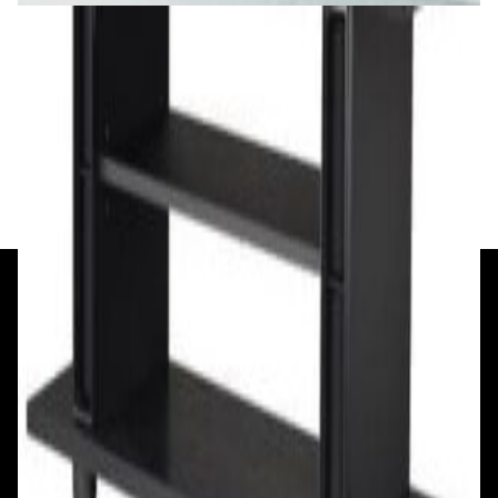
Для дома и TV
Система домашнего кинотеатра IGO AUDIO
HAV-R200G
1 024,00 р.
✓
В корзину
Добавляем
Добавлено
+375 29 377 17 17
+375 29 777 17 17
+375 25 777 17 17
Ул. Первомайская, д.6
пр. Победителей, д.51 к.1
Смотреть на карте
Смотреть на карте