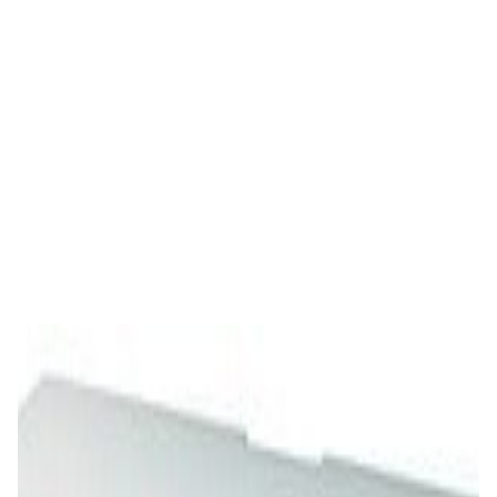
Ножки антирезонансные Premiera PK-112M
(4 шт)
50,00 р.
✓
В корзину
Добавляем
Добавлено
Для дома и TV
Звуковой проектор Yamaha YRS-1100
(чёрный)
2 720,00 р.
✓
В корзину
Добавляем
Добавлено
Для дома и TV
Звуковой проектор Yamaha YRS-1100
(белый)
2 720,00 р.
✓
В корзину
Добавляем
Добавлено